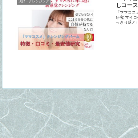
洗顔・クレンジング
しコース
「ママコス
研究 マイ
っきり落と