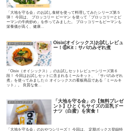
「大地を守る会」のお試し食材を使って料理してみたシリーズ第５
弾！ 今回は、 ブロッコリー ピーマン を使って「ブロッコリーとピ
ーマンの牛肉炒め」を作ってみました。 ブロッコリーもピーマンも
栄養価が高く、健康...
Oisix(オイシックス)お試しレビュ
オーガニックフード
ー！⑥Kit：サバのみぞれ煮
「Oisix（オイシックス）」のお試しセットレビューシリーズ第６
段！ 今回はお試しセットに含まれるミールキット、 「サバのみぞれ
煮」を使ってみました☆ オイシックスの看板商品である「ミールキ
ット」。 良質な食...
「大地を守る会」の【無料プレゼ
オーガニックフード
ント】ひとくちサイズの豆乳ドー
ナツ（白蜜）を実食！
「大地を守る会」のおやつシリーズ！ 今回は、 定期ボックス登録特