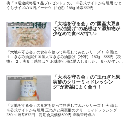
典「８週連続毎週１品プレゼント」の、 ※公式サイトから引用 ひと
くちサイズの豆乳ドーナツ（白蜜）155g 通常339円...
「大地を守る会」の”国産大豆き
オーガニックフード
ざみ油揚げ”の感想は？添加物が
少なめで食べやすい♪
「大地を守る会」の食材を使って料理してみたシリーズ！ 今回は、
１．きざみ油揚げ 国産大豆きざみ油揚げ（冷凍） 150g 388円（税
抜） ２．実食！感想は？ お味噌汁用に購入しました。 食べやすい...
「大地を守る会」の”玉ねぎと果
オーガニックフード
実酢のクリーミィドレッシン
グ”が野菜によく合う！
「大地を守る会」の食材を使って料理してみたシリーズ！ 今回は、
※公式サイトから引用 玉ねぎと果実酢のクリーミィドレッシング
230ml 通常672円、定期会員価格599円 ※執筆時点の...