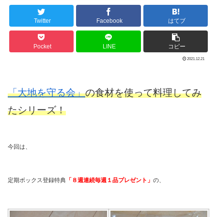
Twitter
Facebook
はてブ
Pocket
LINE
コピー
2021.12.21
「大地を守る会」
の食材を使って料理してみ
たシリーズ！
今回は、
定期ボックス登録特典
「８週連続毎週１品プレゼント」
の、