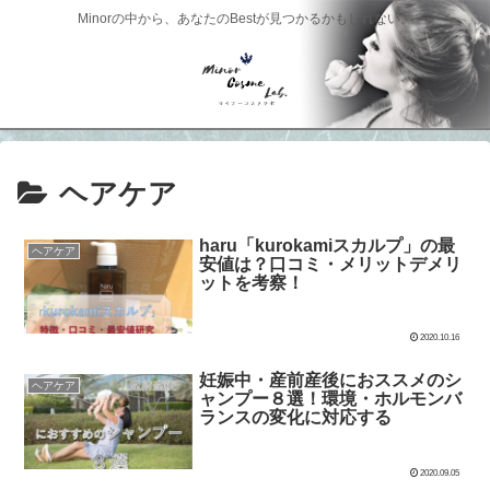
Minorの中から、あなたのBestが見つかるかもしれない。
ヘアケア
haru「kurokamiスカルプ」の最
ヘアケア
安値は？口コミ・メリットデメリ
ットを考察！
2020.10.16
妊娠中・産前産後におススメのシ
ヘアケア
ャンプー８選！環境・ホルモンバ
ランスの変化に対応する
2020.09.05