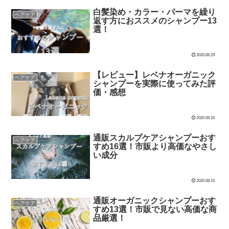
白髪染め・カラー・パーマを繰り
ヘアケア
返す方におススメのシャンプー13
選！
2020.08.29
【レビュー】レベナオーガニック
ヘアケア
シャンプーを実際に使ってみた評
価・感想
2020.08.16
通販スカルプケアシャンプーおす
ヘアケア
すめ16選！市販より高価なやさし
い成分
2020.08.15
通販オーガニックシャンプーおす
ヘアケア
すめ13選！市販で見ない高価な商
品厳選！