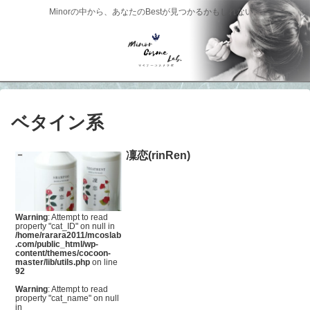
Minorの中から、あなたのBestが見つかるかもしれない。
ベタイン系
凜恋(rinRen)
Warning
: Attempt to read
property "cat_ID" on null in
/home/rarara2011/mcoslab
.com/public_html/wp-
content/themes/cocoon-
master/lib/utils.php
on line
92
Warning
: Attempt to read
property "cat_name" on null
in