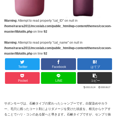
Warning
: Attempt to read property "cat_ID" on null in
/home/rarara2011/mcoslab.com/public_html/wp-content/themes/cocoon-
master/lib/utils.php
on line
92
Warning
: Attempt to read property "cat_name" on null in
/home/rarara2011/mcoslab.com/public_html/wp-content/themes/cocoon-
master/lib/utils.php
on line
92
Twitter
Facebook
はてブ
Pocket
LINE
コピー
2021.01.24
2020.08.27
サボンモーヴは、石鹸タイプの変わったシャンプーです。白髪染めやカラ
ー、毛穴に残ったコート剤によりダメージを受けた頭皮を、根元からケアす
ることでハリ・コシのある髪へと導きます。石鹸タイプですが、センブリ抽