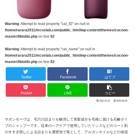
Warning
: Attempt to read property "cat_ID" on null in
/home/rarara2011/mcoslab.com/public_html/wp-content/themes/cocoon-
master/lib/utils.php
on line
92
Warning
: Attempt to read property "cat_name" on null in
/home/rarara2011/mcoslab.com/public_html/wp-content/themes/cocoon-
master/lib/utils.php
on line
92
Twitter
Facebook
はてブ
Pocket
LINE
コピー
2021.01.24
2020.08.28
サボンモーヴは、毛穴の詰まりを解消して美髪成分を毛根に届ける石鹸タイ
プのシャンプーです。従来のヘアケアで使用していたリンスなどのコート剤
のすすぎ残しによる詰まりを濃密泡で落として、アルガンオイルなどの保湿