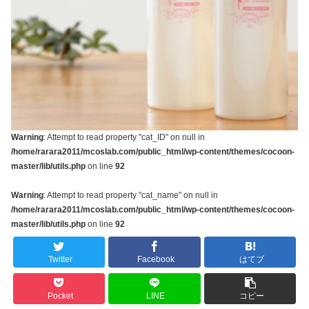
Warning
: Attempt to read property "cat_ID" on null in
/home/rarara2011/mcoslab.com/public_html/wp-content/themes/cocoon-
master/lib/utils.php
on line
92
Warning
: Attempt to read property "cat_name" on null in
/home/rarara2011/mcoslab.com/public_html/wp-content/themes/cocoon-
master/lib/utils.php
on line
92
Twitter
Facebook
はてブ
Pocket
LINE
コピー