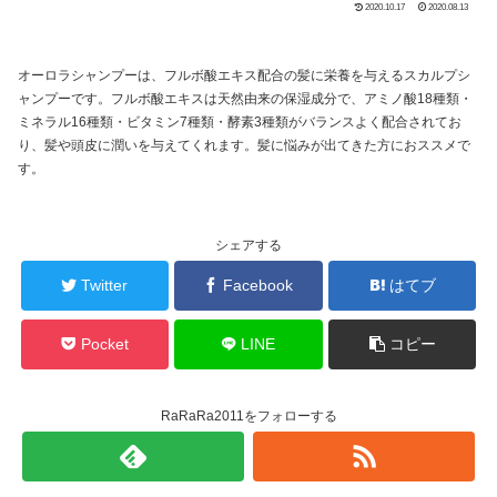
2020.10.17
2020.08.13
オーロラシャンプーは、フルボ酸エキス配合の髪に栄養を与えるスカルプシ
ャンプーです。フルボ酸エキスは天然由来の保湿成分で、アミノ酸18種類・
ミネラル16種類・ビタミン7種類・酵素3種類がバランスよく配合されてお
り、髪や頭皮に潤いを与えてくれます。髪に悩みが出てきた方におススメで
す。
シェアする
Twitter
Facebook
はてブ
Pocket
LINE
コピー
RaRaRa2011をフォローする