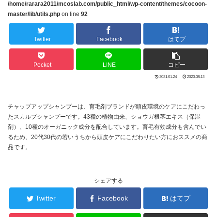
/home/rarara2011/mcoslab.com/public_html/wp-content/themes/cocoon-
master/lib/utils.php
on line
92
Twitter
Facebook
はてブ
Pocket
LINE
コピー
2021.01.24
2020.08.13
チャップアップシャンプーは、育毛剤ブランドが頭皮環境のケアにこだわっ
たスカルプシャンプーです。43種の植物由来、ショウガ根茎エキス（保湿
剤）、10種のオーガニック成分を配合しています。育毛有効成分も含んでい
るため、20代30代の若いうちから頭皮ケアにこだわりたい方におススメの商
品です。
シェアする
Twitter
Facebook
はてブ