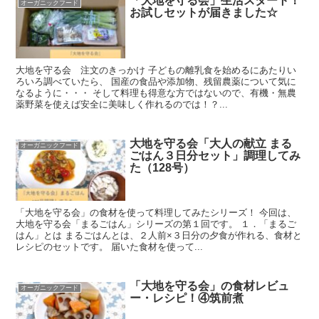
「大地を守る会」生活スタート！
オーガニックフード
お試しセットが届きました☆
大地を守る会 注文のきっかけ 子どもの離乳食を始めるにあたりい
ろいろ調べていたら、 国産の食品や添加物、残留農薬について気に
なるように・・・ そして料理も得意な方ではないので、有機・無農
薬野菜を使えば安全に美味しく作れるのでは！？...
大地を守る会「大人の献立 まる
オーガニックフード
ごはん３日分セット」調理してみ
た（128号）
「大地を守る会」の食材を使って料理してみたシリーズ！ 今回は、
大地を守る会「まるごはん」シリーズの第１回です。 １．「まるご
はん」とは まるごはんとは、２人前×３日分の夕食が作れる、食材と
レシピのセットです。 届いた食材を使って...
「大地を守る会」の食材レビュ
オーガニックフード
ー・レシピ！④筑前煮