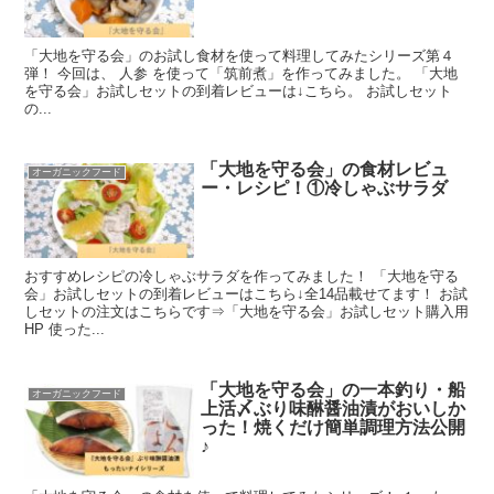
「大地を守る会」のお試し食材を使って料理してみたシリーズ第４
弾！ 今回は、 人参 を使って「筑前煮」を作ってみました。 「大地
を守る会」お試しセットの到着レビューは↓こちら。 お試しセット
の...
「大地を守る会」の食材レビュ
オーガニックフード
ー・レシピ！①冷しゃぶサラダ
おすすめレシピの冷しゃぶサラダを作ってみました！ 「大地を守る
会」お試しセットの到着レビューはこちら↓全14品載せてます！ お試
しセットの注文はこちらです⇒「大地を守る会」お試しセット購入用
HP 使った...
「大地を守る会」の一本釣り・船
オーガニックフード
上活〆ぶり味醂醤油漬がおいしか
った！焼くだけ簡単調理方法公開
♪