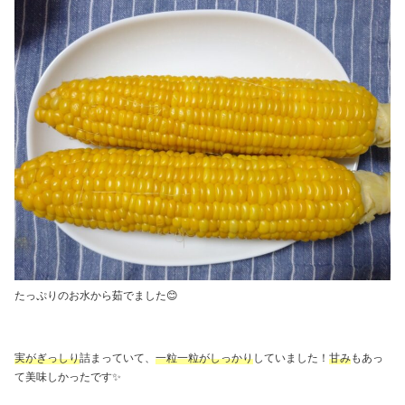
たっぷりのお水から茹でました😊
実がぎっしり
詰まっていて、
一粒一粒がしっかり
していました！
甘み
もあっ
て美味しかったです✨